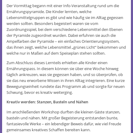
Der Vormittag begann mit einer Info-Veranstaltung rund um die
Ernährungspyramide. Die Kinder lernten, welche
Lebensmittelgruppen es gibt und wie häufig sie im Alltag gegessen
werden sollten. Besonders begeistert waren sie vom
Zuordnungsspiel, bei dem verschiedene Lebensmittel den Ebenen
der Pyramide zugeordnet wurden. Dabei erfuhren sie auch die
Ampelfarben der Pyramide – ein einfaches Orientierungssystem,
das ihnen zeigt, welche Lebensmittel „grünes Licht“ bekommen und
welche nur in Maßen auf dem Speiseplan stehen sollten.
Zum Abschluss dieses Lernteils erhielten alle Kinder einen
Ernährungspass. In diesem können sie über eine Woche hinweg
täglich ankreuzen, was sie gegessen haben, und so überprüfen, ob
sie das neu erworbene Wissen in ihren Alltag integrieren. Eine kurze
Bewegungseinheit rundete das Programm ab und sorgte für neuen
Schwung, bevor es kreativ weiterging.
Kreativ werden: Stanzen, Basteln und Nähen
Im anschließenden Workshop durften die kleinen Gäste stanzen,
basteln und nähen. Mit großer Begeisterung entstanden bunte,
fantasievolle Werke – ein lebendiger Beweis dafür, wie viel Freude
gemeinsames kreatives Schaffen bereiten kann.