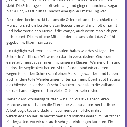
sieht. Die Schultage sind oft sehr lang und gingen manchmal sogar
bis 18 Uhr, was für uns zunächst eine große Umstellung war.
Besonders beeindruckt hat uns die Offenheit und Herzlichkeit der
Menschen. Schon bei der ersten Begegnung wird man oft umarmt
und bekommt einen Kuss auf die Wange, auch wenn man sich gar
nicht kennt. Dieses offene Miteinander hat uns sofort das Gefühl
gegeben, willkommen zu sein.
Ein Highlight während unseres Aufenthaltes war das Skilager der
Schule in Antillanca. Wir wurden dort in verschiedene Gruppen
eingeteilt, meist zusammen mit jüngeren Klassen. Während Tim und
Carlos die Möglichkeit hatten, Ski zu fahren, sind wir anderen,
wegen fehlenden Schnees, auf einen Vulkan gewandert und haben
auch andere tolle Wanderungen unternommen. Überhaupt hat uns
die chilenische Landschaft sehr fasziniert – vor allem die Vulkane,
die das Land prägen und an vielen Orten zu sehen sind.
Neben dem Schulalltag durften wir auch Praktika absolvieren.
Manche von uns haben die Eltern der Austauschpartner bei ihrer
Arbeit begleitet und dadurch spannende Einblicke in ihre
verschiedenen Berufe bekommen und manche waren im Deutschen
Kindergarten, wo wir uns auch sehr gut einbringen konnten. Ein