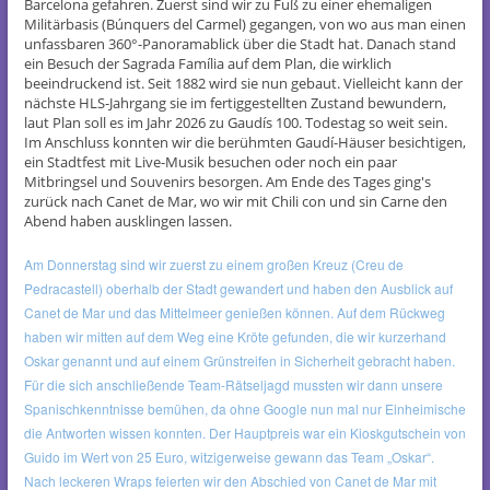
Barcelona gefahren. Zuerst sind wir zu Fuß zu einer ehemaligen
Militärbasis (Búnquers del Carmel) gegangen, von wo aus man einen
unfassbaren 360°-Panoramablick über die Stadt hat. Danach stand
ein Besuch der Sagrada Família auf dem Plan, die wirklich
beeindruckend ist. Seit 1882 wird sie nun gebaut. Vielleicht kann der
nächste HLS-Jahrgang sie im fertiggestellten Zustand bewundern,
laut Plan soll es im Jahr 2026 zu Gaudís 100. Todestag so weit sein.
Im Anschluss konnten wir die berühmten Gaudí-Häuser besichtigen,
ein Stadtfest mit Live-Musik besuchen oder noch ein paar
Mitbringsel und Souvenirs besorgen. Am Ende des Tages ging's
zurück nach Canet de Mar, wo wir mit Chili con und sin Carne den
Abend haben ausklingen lassen.
Am Donnerstag sind wir zuerst zu einem großen Kreuz (Creu de
Pedracastell) oberhalb der Stadt gewandert und haben den Ausblick auf
Canet de Mar und das Mittelmeer genießen können. Auf dem Rückweg
haben wir mitten auf dem Weg eine Kröte gefunden, die wir kurzerhand
Oskar genannt und auf einem Grünstreifen in Sicherheit gebracht haben.
Für die sich anschließende Team-Rätseljagd mussten wir dann unsere
Spanischkenntnisse bemühen, da ohne Google nun mal nur Einheimische
die Antworten wissen konnten. Der Hauptpreis war ein Kioskgutschein von
Guido im Wert von 25 Euro, witzigerweise gewann das Team „Oskar“.
Nach leckeren Wraps feierten wir den Abschied von Canet de Mar mit