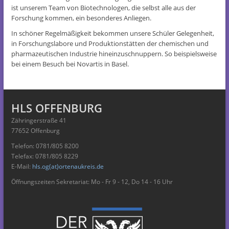
ist unserem Team von Biotechnologen, die selbst alle aus der
Forschung kommen, ein besonderes Anliegen.
In schöner Regelmäßigkeit bekommen unsere Schüler Gelegenheit,
in Forschungslabore und Produktionstätten der chemischen und
pharmazeutischen Industrie hineinzuschnuppern. So beispielsweise
bei einem Besuch bei Novartis in Basel.
HLS OFFENBURG
Zähringerstraße 41
77652 Offenburg
Telefon: 0781/805 8200
Telefax: 0781/805 8229
E-Mail:
hls.og(at)ortenaukreis.de
Öffnungszeiten Sekretariat: Mo - Fr 9 - 12, Do 14 - 16 Uhr