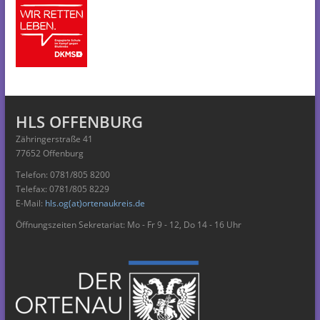
HLS OFFENBURG
Zähringerstraße 41
77652 Offenburg
Telefon: 0781/805 8200
Telefax: 0781/805 8229
E-Mail:
hls.og(at)ortenaukreis.de
Öffnungszeiten Sekretariat: Mo - Fr 9 - 12, Do 14 - 16 Uhr